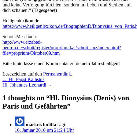
und keine Verfolgung fürchten, sondern im Leben und Sterben auf
dich schauen.“ (Tagesgebet)
Heiligenlexikon.de
https://www.heiligenlexikon.de/BiographienD/Dionysius_von_Paris.
Schott-Messbuch:
http://www.erzabtei-
beuron.de/schott/register/proprium.kal/schott_anz/index.html?
file=proprium/Oktober09.htm
Bitte hinterlasse einen Kommentar zu deinem Jahresheiligen!
Lesezeichen auf den
Permanentlink
.
Beitragsnavigation
←
Hl. Papst Kallistus
Hl. Johannes Leonardi
→
1 thoughts on “
Hl. Dionysius (Denis) von
Paris und Gefährten
”
markus bulitta
sagt:
10. Januar 2016 um 21:24 Uhr