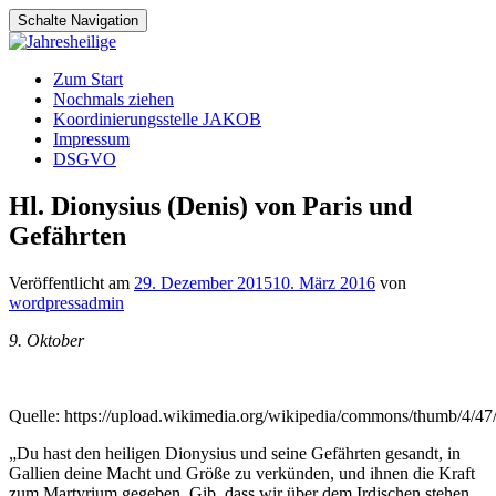
Schalte Navigation
Zum
Zum Start
Inhalt
Nochmals ziehen
springen
Koordinierungsstelle JAKOB
Impressum
DSGVO
Hl. Dionysius (Denis) von Paris und
Gefährten
Veröffentlicht am
29. Dezember 2015
10. März 2016
von
wordpressadmin
9. Oktober
Quelle: https://upload.wikimedia.org/wikipedia/commons/thumb/4/47
„Du hast den heiligen Dionysius und seine Gefährten gesandt, in
Gallien deine Macht und Größe zu verkünden, und ihnen die Kraft
zum Martyrium gegeben. Gib, dass wir über dem Irdischen stehen