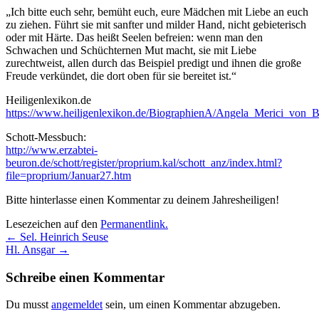
„Ich bitte euch sehr, bemüht euch, eure Mädchen mit Liebe an euch
zu ziehen. Führt sie mit sanfter und milder Hand, nicht gebieterisch
oder mit Härte. Das heißt Seelen befreien: wenn man den
Schwachen und Schüchternen Mut macht, sie mit Liebe
zurechtweist, allen durch das Beispiel predigt und ihnen die große
Freude verkündet, die dort oben für sie bereitet ist.“
Heiligenlexikon.de
https://www.heiligenlexikon.de/BiographienA/Angela_Merici_von_B
Schott-Messbuch:
http://www.erzabtei-
beuron.de/schott/register/proprium.kal/schott_anz/index.html?
file=proprium/Januar27.htm
Bitte hinterlasse einen Kommentar zu deinem Jahresheiligen!
Lesezeichen auf den
Permanentlink
.
Beitragsnavigation
←
Sel. Heinrich Seuse
Hl. Ansgar
→
Schreibe einen Kommentar
Du musst
angemeldet
sein, um einen Kommentar abzugeben.