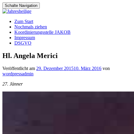
Schalte Navigation
Zum
Zum Start
Inhalt
Nochmals ziehen
springen
Koordinierungsstelle JAKOB
Impressum
DSGVO
Hl. Angela Merici
Veröffentlicht am
29. Dezember 2015
10. März 2016
von
wordpressadmin
27. Jänner