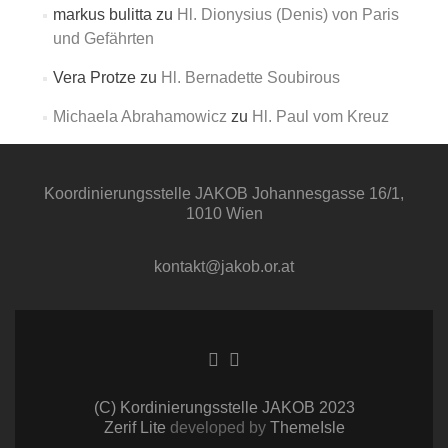
markus bulitta
zu
Hl. Dionysius (Denis) von Paris
und Gefährten
Vera Protze
zu
Hl. Bernadette Soubirous
Michaela Abrahamowicz
zu
Hl. Paul vom Kreuz
Koordinierungsstelle
JAKOB
Johannesgasse 16/1,
1010 Wien
kontakt@jakob.or.at
Facebook-
Twitter-
Link
Link
(C) Kordinierungsstelle JAKOB 2023
Zerif Lite
developed by
ThemeIsle