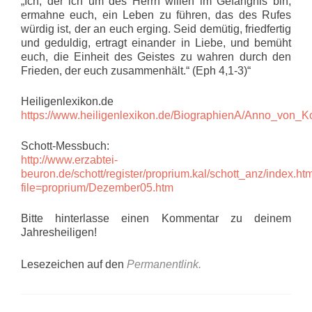
„Ich, der ich um des Herrn willen im Gefängnis bin,
ermahne euch, ein Leben zu führen, das des Rufes
würdig ist, der an euch erging. Seid demütig, friedfertig
und geduldig, ertragt einander in Liebe, und bemüht
euch, die Einheit des Geistes zu wahren durch den
Frieden, der euch zusammenhält.“ (Eph 4,1-3)“
Heiligenlexikon.de
https://www.heiligenlexikon.de/BiographienA/Anno_von_K
Schott-Messbuch:
http://www.erzabtei-
beuron.de/schott/register/proprium.kal/schott_anz/index.ht
file=proprium/Dezember05.htm
Bitte hinterlasse einen Kommentar zu deinem
Jahresheiligen!
Lesezeichen auf den
Permanentlink
.