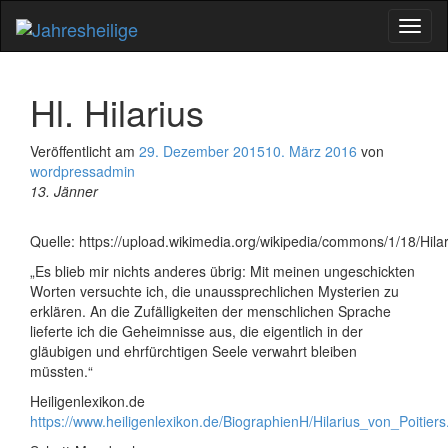
Schal
Navig
Hl. Hilarius
Veröffentlicht am
29. Dezember 2015
10. März 2016
von
wordpressadmin
13. Jänner
Quelle: https://upload.wikimedia.org/wikipedia/commons/1/18/Hilar
„Es blieb mir nichts anderes übrig: Mit meinen ungeschickten
Worten versuchte ich, die unaussprechlichen Mysterien zu
erklären. An die Zufälligkeiten der menschlichen Sprache
lieferte ich die Geheimnisse aus, die eigentlich in der
gläubigen und ehrfürchtigen Seele verwahrt bleiben
müssten.“
Heiligenlexikon.de
https://www.heiligenlexikon.de/BiographienH/Hilarius_von_Poitier