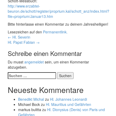
Schott-Messbuch:
http://www.erzabtei-
beuron.de/schott/register/proprium.kal/schott_anz/index.html?
file=proprium/Januar13.htm
Bitte hinterlasse einen Kommentar zu deinem Jahresheiligen!
Lesezeichen auf den
Permanentlink
.
Beitragsnavigation
←
Hl. Severin
Hl. Papst Fabian
→
Schreibe einen Kommentar
Du musst
angemeldet
sein, um einen Kommentar
abzugeben.
Suchen
nach:
Neueste Kommentare
Benedikt Michal
zu
Hl. Johannes Leonardi
Michael Bock
zu
Hl. Mauritius und Gefährten
markus bulitta
zu
Hl. Dionysius (Denis) von Paris und
Gefährten