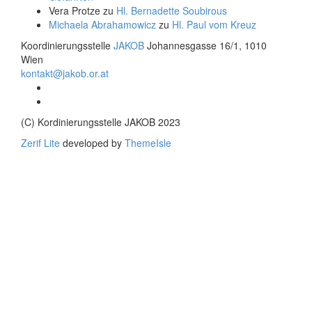
Vera Protze
zu
Hl. Bernadette Soubirous
Michaela Abrahamowicz
zu
Hl. Paul vom Kreuz
Koordinierungsstelle
JAKOB
Johannesgasse 16/1, 1010
Wien
kontakt@jakob.or.at
Facebook-
Link
Twitter-
Link
(C) Kordinierungsstelle JAKOB 2023
Zerif Lite
developed by
ThemeIsle