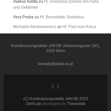
markus bulitta
zu
Hl. Dionysius (Denis) von Paris
und Gefährten
Vera Protze
zu
Hl. Bernadette Soubirous
Michaela Abrahamowicz
zu
Hl. Paul vom Kreuz
Koordinierungsstelle
JAKOB
Johannesgasse 16/1,
1010 Wien
kontakt@jakob.or.at
Facebook-
Twitter-
Link
Link
(C) Kordinierungsstelle JAKOB 2023
Zerif Lite
developed by
ThemeIsle