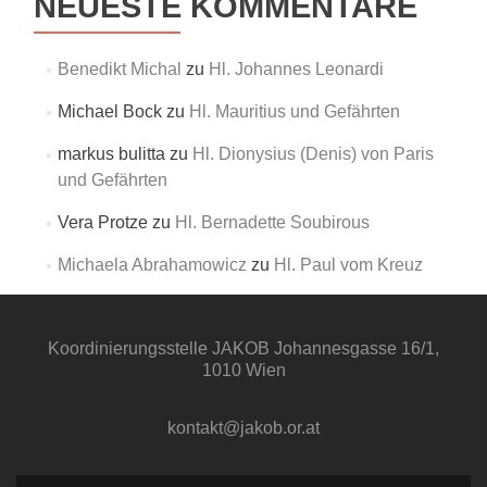
NEUESTE KOMMENTARE
Benedikt Michal
zu
Hl. Johannes Leonardi
Michael Bock
zu
Hl. Mauritius und Gefährten
markus bulitta
zu
Hl. Dionysius (Denis) von Paris
und Gefährten
Vera Protze
zu
Hl. Bernadette Soubirous
Michaela Abrahamowicz
zu
Hl. Paul vom Kreuz
Koordinierungsstelle
JAKOB
Johannesgasse 16/1,
1010 Wien
kontakt@jakob.or.at