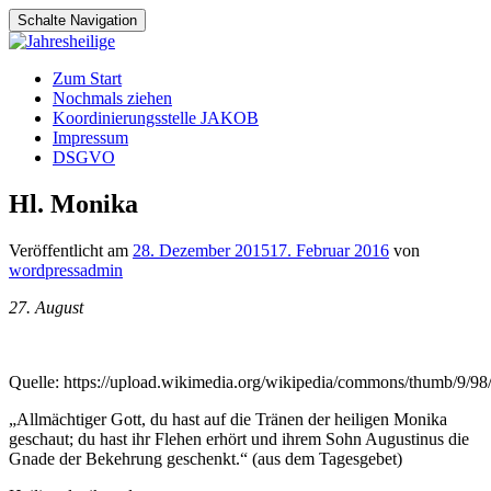
Schalte Navigation
Zum
Zum Start
Inhalt
Nochmals ziehen
springen
Koordinierungsstelle JAKOB
Impressum
DSGVO
Hl. Monika
Veröffentlicht am
28. Dezember 2015
17. Februar 2016
von
wordpressadmin
27. August
Quelle: https://upload.wikimedia.org/wikipedia/commons/thumb/9/
„Allmächtiger Gott, du hast auf die Tränen der heiligen Monika
geschaut; du hast ihr Flehen erhört und ihrem Sohn Augustinus die
Gnade der Bekehrung geschenkt.“ (aus dem Tagesgebet)