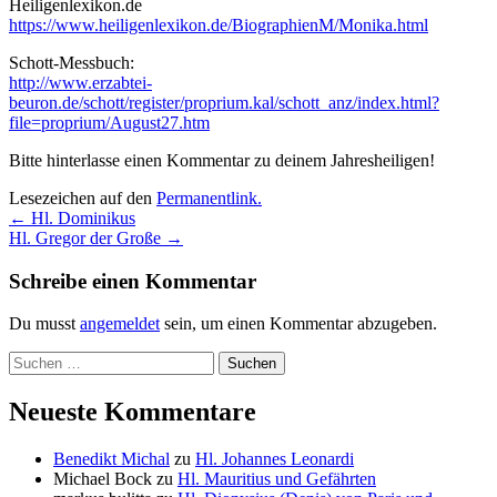
Heiligenlexikon.de
https://www.heiligenlexikon.de/BiographienM/Monika.html
Schott-Messbuch:
http://www.erzabtei-
beuron.de/schott/register/proprium.kal/schott_anz/index.html?
file=proprium/August27.htm
Bitte hinterlasse einen Kommentar zu deinem Jahresheiligen!
Lesezeichen auf den
Permanentlink
.
Beitragsnavigation
←
Hl. Dominikus
Hl. Gregor der Große
→
Schreibe einen Kommentar
Du musst
angemeldet
sein, um einen Kommentar abzugeben.
Suchen
nach:
Neueste Kommentare
Benedikt Michal
zu
Hl. Johannes Leonardi
Michael Bock
zu
Hl. Mauritius und Gefährten