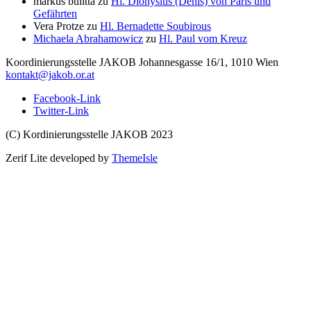
markus bulitta
zu
Hl. Dionysius (Denis) von Paris und
Gefährten
Vera Protze
zu
Hl. Bernadette Soubirous
Michaela Abrahamowicz
zu
Hl. Paul vom Kreuz
Koordinierungsstelle
JAKOB
Johannesgasse 16/1, 1010 Wien
kontakt@jakob.or.at
Facebook-Link
Twitter-Link
(C) Kordinierungsstelle JAKOB 2023
Zerif Lite
developed by
ThemeIsle