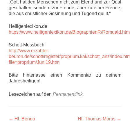
„Gott hat den Menschen nicht zum Elend und zur Qual
geschaffen, sondern zur Freude, aber zu einer Freude,
die aus christlicher Gesinnung und Tugend quillt.“
Heiligenlexikon.de
https://www.heiligenlexikon.de/BiographienR/Romuald.htm
Schott-Messbuch:
http://www.erzabtei-
beuron.de/schott/register/proprium.kal/schott_anz/index.ht
file=proprium/Juni19.htm
Bitte hinterlasse einen Kommentar zu deinem
Jahresheiligen!
Lesezeichen auf den
Permanentlink
.
Beitragsnavigation
←
Hl. Benno
Hl. Thomas Morus
→