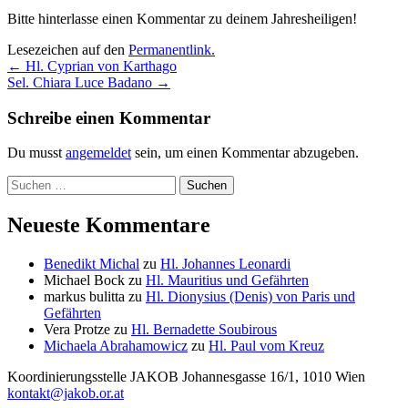
Bitte hinterlasse einen Kommentar zu deinem Jahresheiligen!
Lesezeichen auf den
Permanentlink
.
Beitragsnavigation
←
Hl. Cyprian von Karthago
Sel. Chiara Luce Badano
→
Schreibe einen Kommentar
Du musst
angemeldet
sein, um einen Kommentar abzugeben.
Suchen
nach:
Neueste Kommentare
Benedikt Michal
zu
Hl. Johannes Leonardi
Michael Bock
zu
Hl. Mauritius und Gefährten
markus bulitta
zu
Hl. Dionysius (Denis) von Paris und
Gefährten
Vera Protze
zu
Hl. Bernadette Soubirous
Michaela Abrahamowicz
zu
Hl. Paul vom Kreuz
Koordinierungsstelle
JAKOB
Johannesgasse 16/1, 1010 Wien
kontakt@jakob.or.at