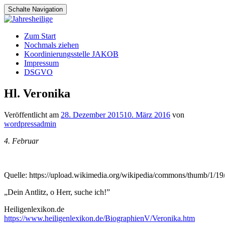
Schalte Navigation
Zum
Zum Start
Inhalt
Nochmals ziehen
springen
Koordinierungsstelle JAKOB
Impressum
DSGVO
Hl. Veronika
Veröffentlicht am
28. Dezember 2015
10. März 2016
von
wordpressadmin
4. Februar
Quelle: https://upload.wikimedia.org/wikipedia/commons/thumb/1
„Dein Antlitz, o Herr, suche ich!”
Heiligenlexikon.de
https://www.heiligenlexikon.de/BiographienV/Veronika.htm